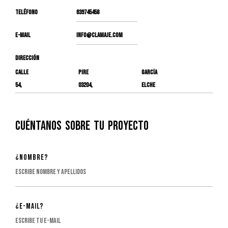
TELÉFONO
639745458
E-MAIL
INFO@CLAMAJE.COM
DIRECCIÓN
CALLE
PIRE
GARCÍA
54,
03204,
ELCHE
Cuéntanos
sobre
tu
proyecto
¿Nombre?
¿E-mail?